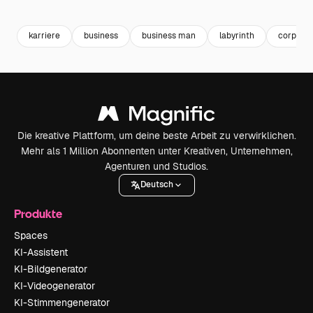
Premium
Premium
Premium
Premium
Generiert v
karriere
business
business man
labyrinth
corporat
Die kreative Plattform, um deine beste Arbeit zu verwirklichen.
Mehr als 1 Million Abonnenten unter Kreativen, Unternehmen,
Agenturen und Studios.
Deutsch
Produkte
Spaces
KI-Assistent
KI-Bildgenerator
KI-Videogenerator
KI-Stimmengenerator