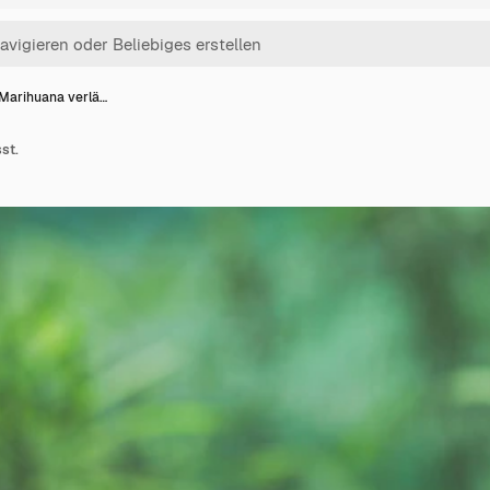
Marihuana verlä…
st.