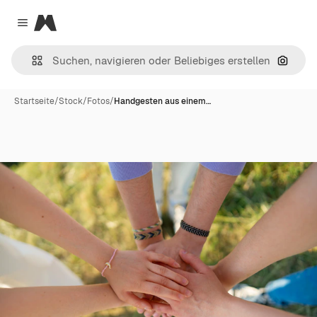
Magnific
Close menu
Nach B
Startseite
/
Stock
/
Fotos
/
Handgesten aus einem…