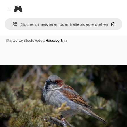
Magnific
Close menu
Nach B
Startseite
/
Stock
/
Fotos
/
Haussperling