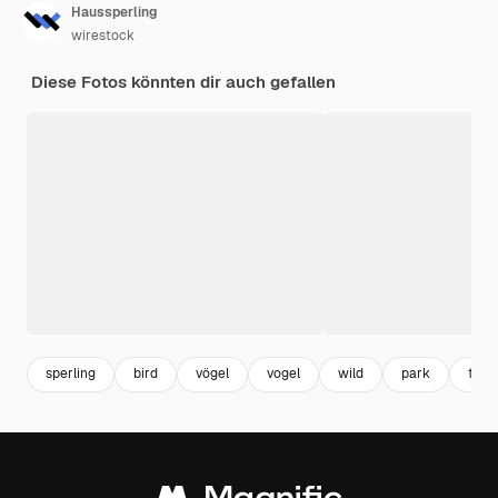
Haussperling
wirestock
Diese Fotos könnten dir auch gefallen
sperling
bird
vögel
vogel
wild
park
tiere