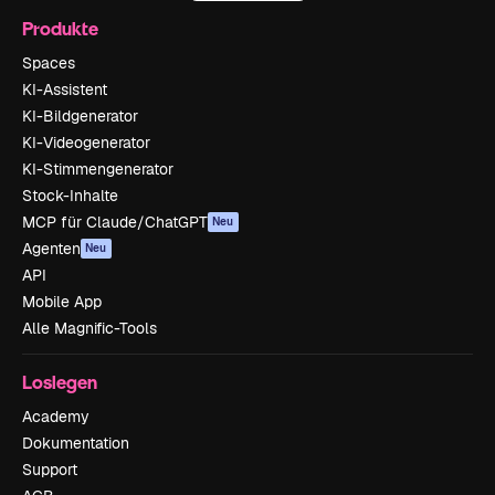
Produkte
Spaces
KI-Assistent
KI-Bildgenerator
KI-Videogenerator
KI-Stimmengenerator
Stock-Inhalte
MCP für Claude/ChatGPT
Neu
Agenten
Neu
API
Mobile App
Alle Magnific-Tools
Loslegen
Academy
Dokumentation
Support