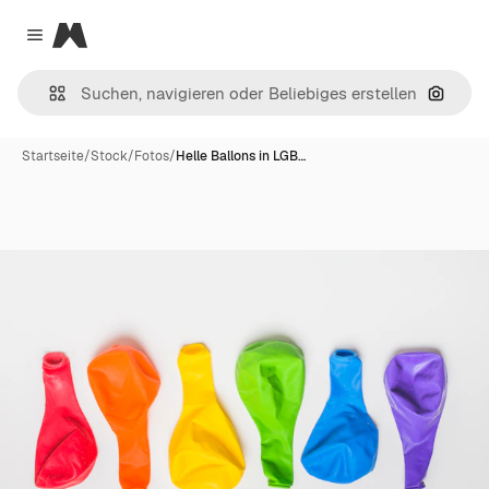
Magnific
Close menu
Nach B
Startseite
/
Stock
/
Fotos
/
Helle Ballons in LGB…