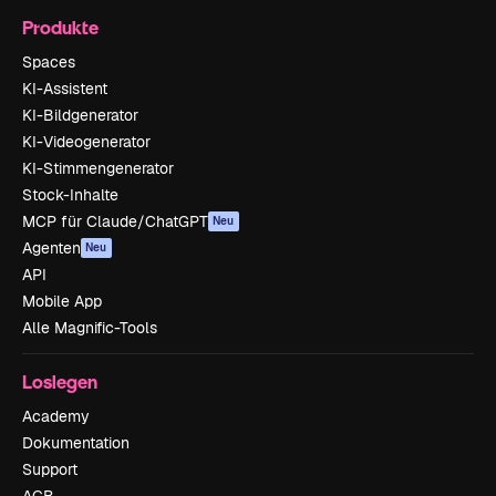
Produkte
Spaces
KI-Assistent
KI-Bildgenerator
KI-Videogenerator
KI-Stimmengenerator
Stock-Inhalte
MCP für Claude/ChatGPT
Neu
Agenten
Neu
API
Mobile App
Alle Magnific-Tools
Loslegen
Academy
Dokumentation
Support
AGB