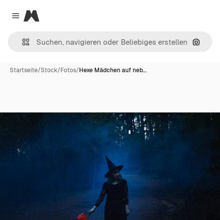
Magnific
Close menu
Nach B
Startseite
/
Stock
/
Fotos
/
Hexe Mädchen auf neb…