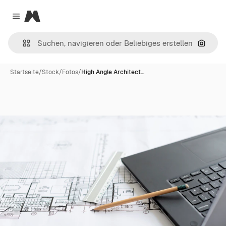
Magnific
Close menu
Nach B
Startseite
/
Stock
/
Fotos
/
High Angle Architect…