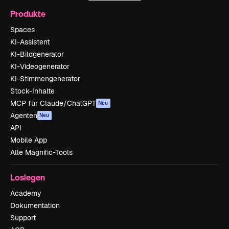
Produkte
Spaces
KI-Assistent
KI-Bildgenerator
KI-Videogenerator
KI-Stimmengenerator
Stock-Inhalte
MCP für Claude/ChatGPT
Neu
Agenten
Neu
API
Mobile App
Alle Magnific-Tools
Loslegen
Academy
Dokumentation
Support