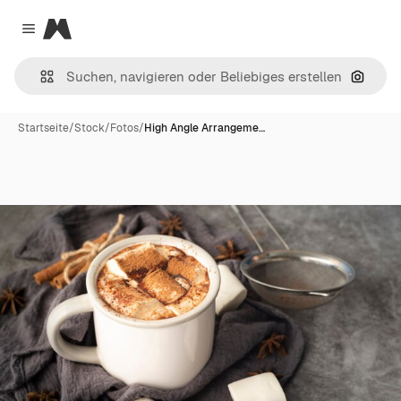
Magnific
Close menu
Nach B
Startseite
/
Stock
/
Fotos
/
High Angle Arrangeme…