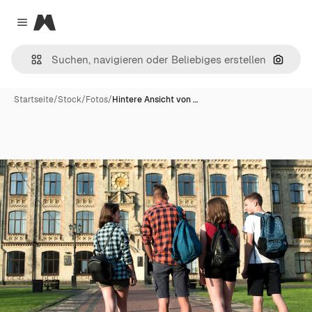
Magnific
Close menu
Nach B
Startseite
/
Stock
/
Fotos
/
Hintere Ansicht von …