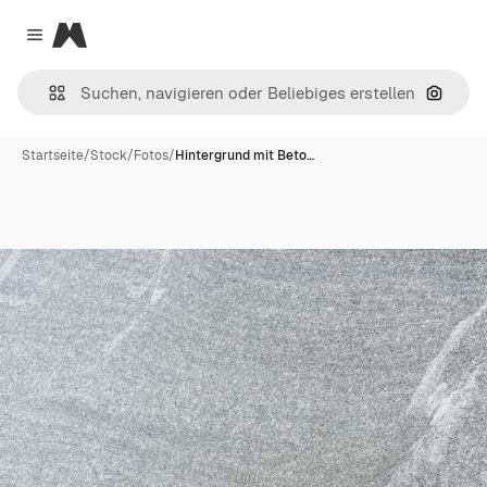
Magnific
Close menu
Nach B
Startseite
/
Stock
/
Fotos
/
Hintergrund mit Beto…