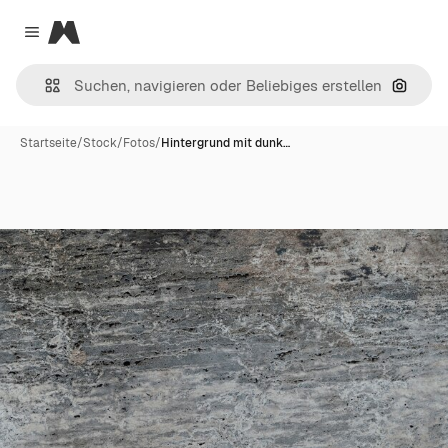
Magnific
Close menu
Nach B
Startseite
/
Stock
/
Fotos
/
Hintergrund mit dunk…