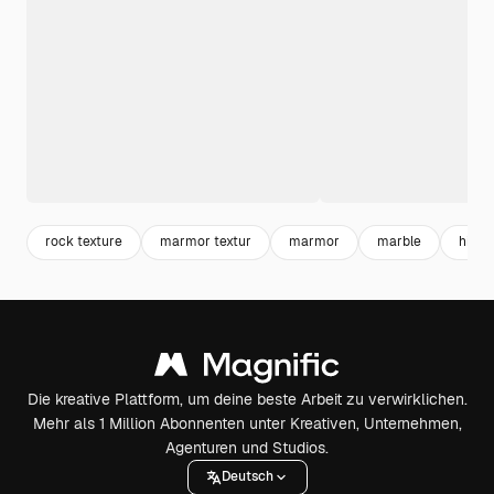
rock texture
marmor textur
marmor
marble
hint
Die kreative Plattform, um deine beste Arbeit zu verwirklichen.
Mehr als 1 Million Abonnenten unter Kreativen, Unternehmen,
Agenturen und Studios.
Deutsch