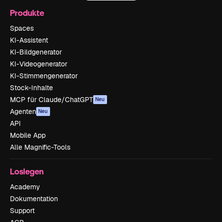
Produkte
Spaces
KI-Assistent
KI-Bildgenerator
KI-Videogenerator
KI-Stimmengenerator
Stock-Inhalte
MCP für Claude/ChatGPT
Neu
Agenten
Neu
API
Mobile App
Alle Magnific-Tools
Loslegen
Academy
Dokumentation
Support