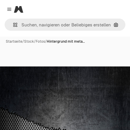
Magnific
Close menu
Nach B
Startseite
/
Stock
/
Fotos
/
Hintergrund mit meta…