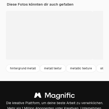
Diese Fotos könnten dir auch gefallen
hintergrund metall
metall textur
metallic texture
silber
Die kreative Plattform, um deine beste Arbeit zu verwirklichen.
Mehr als 1 Million Abonnenten unter Kreativen, Unternehmen,