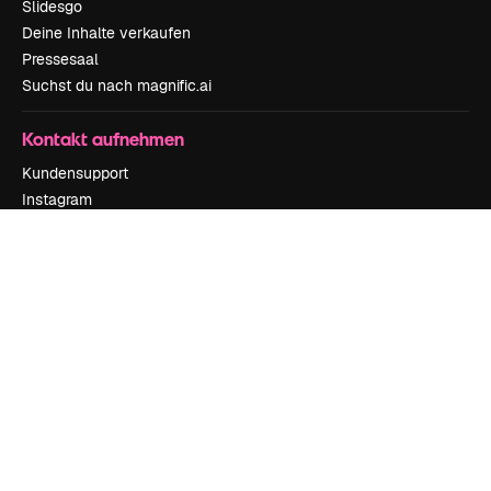
Slidesgo
Deine Inhalte verkaufen
Pressesaal
Suchst du nach magnific.ai
Kontakt aufnehmen
Kundensupport
Instagram
YouTube
LinkedIn
TikTok
Discord
X
Reddit
Copyright © 2010-
2026
Freepik Company S.L.U.
Alle Rechte vorbehalten
.