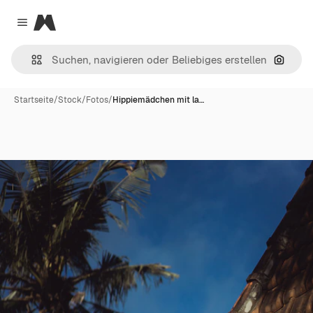
Magnific
Close menu
Nach B
Startseite
/
Stock
/
Fotos
/
Hippiemädchen mit la…