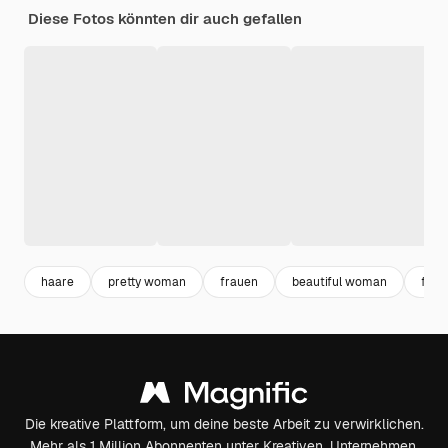
Diese Fotos könnten dir auch gefallen
haare
pretty woman
frauen
beautiful woman
frau 
Die kreative Plattform, um deine beste Arbeit zu verwirklichen.
Mehr als 1 Million Abonnenten unter Kreativen, Unternehmen,