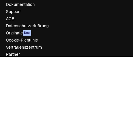
Dokumentation
Support
AGB
Datenschutzerklärung
Originale
Neu
Cookie-Richtlinie
Vertrauenszentrum
Partner
Unternehmen
Unternehmen
Preise
Über uns
Reviews
Karriere
Suchtrends
Blog
Veranstaltungen