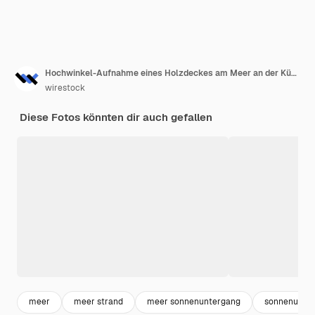
Hochwinkel-Aufnahme eines Holzdeckes am Meer an der Küste, das zum Meer bei Sonnenuntergang führt
wirestock
Diese Fotos könnten dir auch gefallen
meer
meer strand
meer sonnenuntergang
sonnenunter