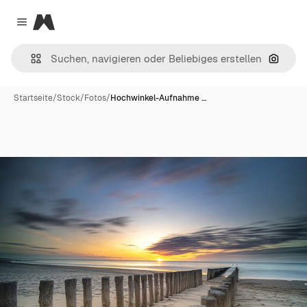
Magnific
Close menu
Nach B
Startseite
/
Stock
/
Fotos
/
Hochwinkel-Aufnahme …