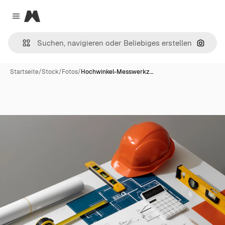
Magnific
Close menu
Nach B
Startseite
/
Stock
/
Fotos
/
Hochwinkel-Messwerkz…