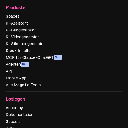
Produkte
Spaces
KI-Assistent
KI-Bildgenerator
KI-Videogenerator
KI-Stimmengenerator
Stock-Inhalte
MCP für Claude/ChatGPT
Neu
Agenten
Neu
API
Mobile App
Alle Magnific-Tools
Loslegen
Academy
Dokumentation
Support