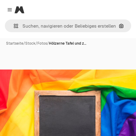
Magnific
Close menu
Nach B
Startseite
/
Stock
/
Fotos
/
Hölzerne Tafel und z…