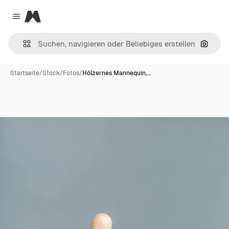
Magnific
Close menu
Nach B
Startseite
/
Stock
/
Fotos
/
Hölzernes Mannequin,…