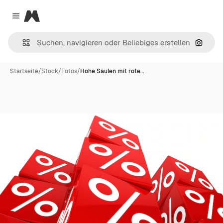
Magnific
Close menu
Nach B
Startseite
/
Stock
/
Fotos
/
Hohe Säulen mit rote…