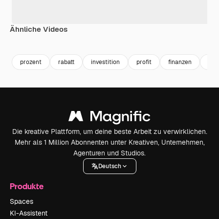
Ähnliche Videos
Premium
Premium
Generiert von KI
Premium
Premium
Generiert v
prozent
rabatt
investition
profit
finanzen
ver
Die kreative Plattform, um deine beste Arbeit zu verwirklichen.
Mehr als 1 Million Abonnenten unter Kreativen, Unternehmen,
Agenturen und Studios.
Deutsch
Produkte
Spaces
KI-Assistent