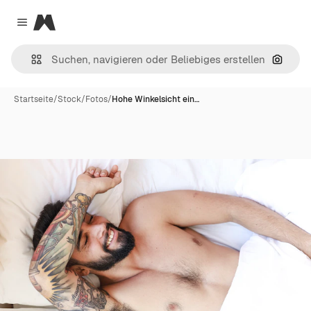
Magnific
Close menu
Nach B
Startseite
/
Stock
/
Fotos
/
Hohe Winkelsicht ein…