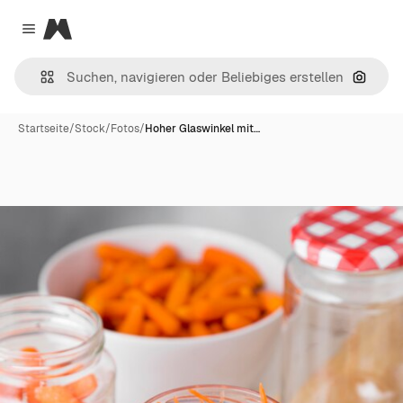
Magnific
Close menu
Nach B
Startseite
/
Stock
/
Fotos
/
Hoher Glaswinkel mit…