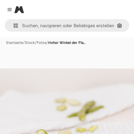
Magnific
Close menu
Nach B
Startseite
/
Stock
/
Fotos
/
Hoher Winkel der Pla…