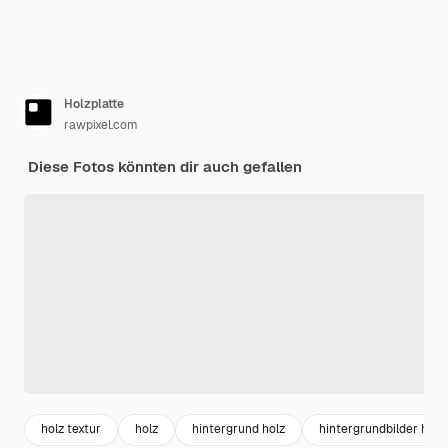
Holzplatte
rawpixel.com
Diese Fotos könnten dir auch gefallen
holz textur
holz
hintergrund holz
hintergrundbilder holz