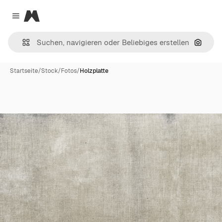
Magnific
Close menu
Nach B
Startseite
/
Stock
/
Fotos
/
Holzplatte