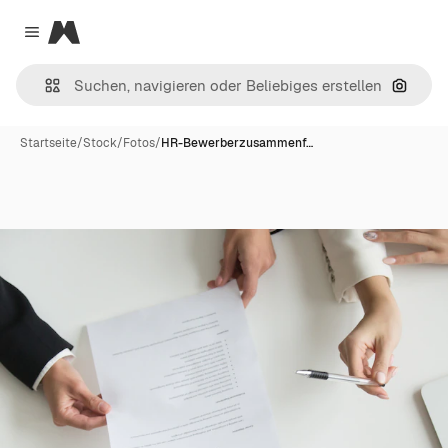
Magnific
Close menu
Nach B
Startseite
/
Stock
/
Fotos
/
HR-Bewerberzusammenf…