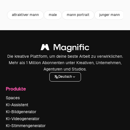
Premium
Premium
Premium
Premium
attraktiver mann
male
mann portrait
junger mann
Die kreative Plattform, um deine beste Arbeit zu verwirklichen.
Mehr als 1 Million Abonnenten unter Kreativen, Unternehmen,
Agenturen und Studios.
Deutsch
Produkte
Spaces
KI-Assistent
KI-Bildgenerator
KI-Videogenerator
KI-Stimmengenerator