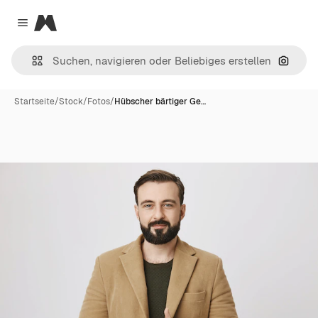
Magnific
Close menu
Nach B
Startseite
/
Stock
/
Fotos
/
Hübscher bärtiger Ge…