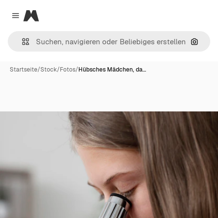
Magnific
Close menu
Nach B
Startseite
/
Stock
/
Fotos
/
Hübsches Mädchen, da…