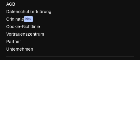
AGB
Datenschutzerklärung
Originale
Neu
Cookie-Richtlinie
Vertrauenszentrum
Partner
Unternehmen
Unternehmen
Preise
Über uns
Reviews
Karriere
Suchtrends
Blog
Veranstaltungen
Slidesgo
Deine Inhalte verkaufen