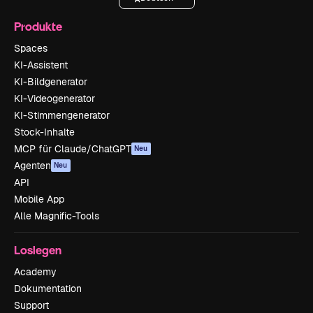
Produkte
Spaces
KI-Assistent
KI-Bildgenerator
KI-Videogenerator
KI-Stimmengenerator
Stock-Inhalte
MCP für Claude/ChatGPT
Neu
Agenten
Neu
API
Mobile App
Alle Magnific-Tools
Loslegen
Academy
Dokumentation
Support