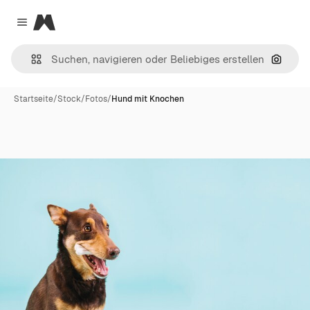
Magnific
Close menu
Nach B
Startseite
/
Stock
/
Fotos
/
Hund mit Knochen