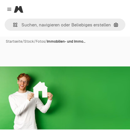
Magnific
Close menu
Nach B
Startseite
/
Stock
/
Fotos
/
Immobilien- und Immo…