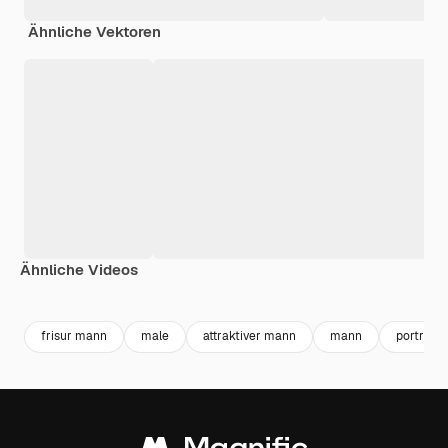
Ähnliche Vektoren
Ähnliche Videos
Premium
Premium
Generiert von KI
Premium
Premium
frisur mann
male
attraktiver mann
mann
porträt