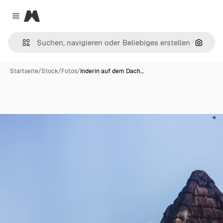
Magnific
Close menu
Nach B
Startseite
/
Stock
/
Fotos
/
Inderin auf dem Dach…