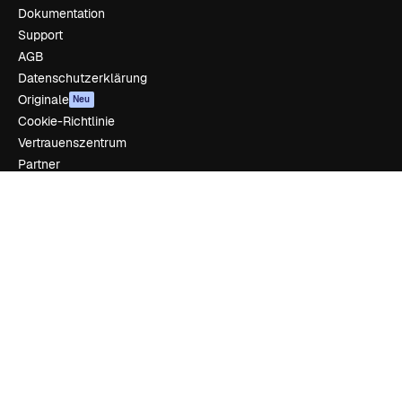
Dokumentation
Support
AGB
Datenschutzerklärung
Originale
Neu
Cookie-Richtlinie
Vertrauenszentrum
Partner
Unternehmen
Unternehmen
Preise
Über uns
Reviews
Karriere
Suchtrends
Blog
Veranstaltungen