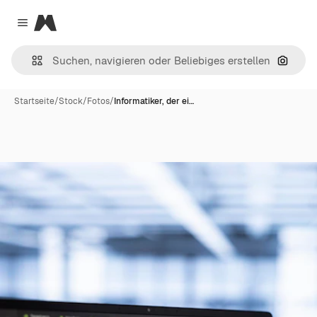
Magnific
Close menu
Nach B
Startseite
/
Stock
/
Fotos
/
Informatiker, der ei…