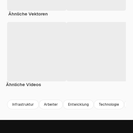
Ähnliche Vektoren
Ähnliche Videos
Premium
Premium
Premium
Premium
Infrastruktur
Arbeiter
Entwicklung
Technologie
Ar