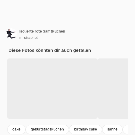
Isolierte rote Samtkuchen
mrsiraphol
Diese Fotos könnten dir auch gefallen
cake
geburtstagskuchen
birthday cake
sahne
dess