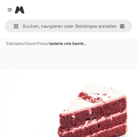
Magnific
Close menu
Nach B
Startseite
/
Stock
/
Fotos
/
Isolierte rote Samtk…