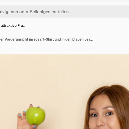
attraktive Fra…
Junge attraktive Frau der Vorderansicht im rosa T-Shirt und in den blauen Jeans, die frischen grünen Apfel halten