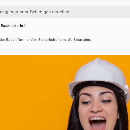
 Baumeisterin i…
Junge Baumeisterin in der Bauuniform und im Sicherheitshelm, die Smartphone halten, das es glücklich und aufgeregt mit dem Arm angehoben betrachtet, der über orange Wand steht