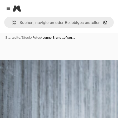
Magnific
Close menu
Nach B
Startseite
/
Stock
/
Fotos
/
Junge Brunettefrau, …