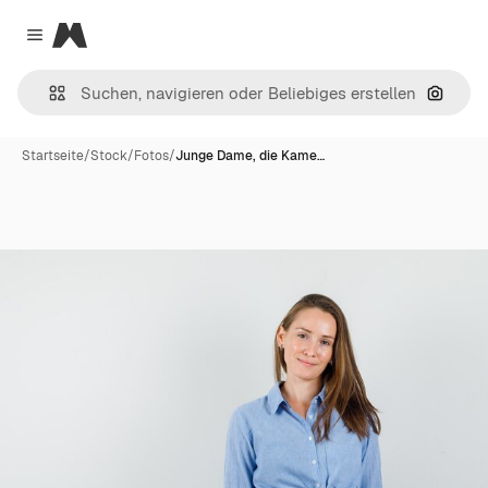
Magnific
Close menu
Nach B
Startseite
/
Stock
/
Fotos
/
Junge Dame, die Kame…