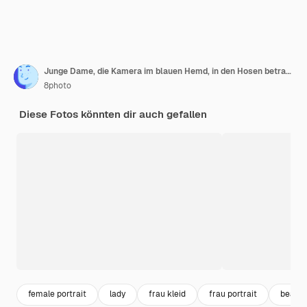
Junge Dame, die Kamera im blauen Hemd, in den Hosen betrachtet und fröhlich schaut.
8photo
Diese Fotos könnten dir auch gefallen
female portrait
lady
frau kleid
frau portrait
beaut