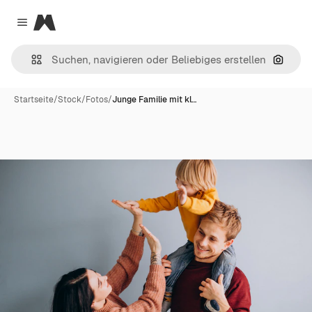
Magnific
Close menu
Nach B
Startseite
/
Stock
/
Fotos
/
Junge Familie mit kl…