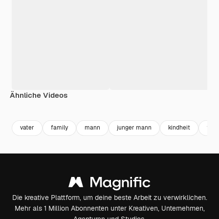
Ähnliche Videos
Premium
Premium
Generiert von KI
Premium
Premium
vater
family
mann
junger mann
kindheit
fami
Die kreative Plattform, um deine beste Arbeit zu verwirklichen.
Mehr als 1 Million Abonnenten unter Kreativen, Unternehmen,
Agenturen und Studios.