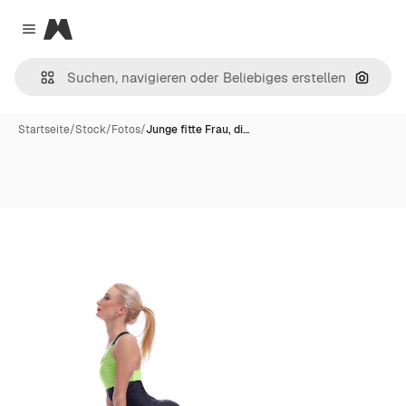
Magnific
Close menu
Nach B
Startseite
/
Stock
/
Fotos
/
Junge fitte Frau, di…