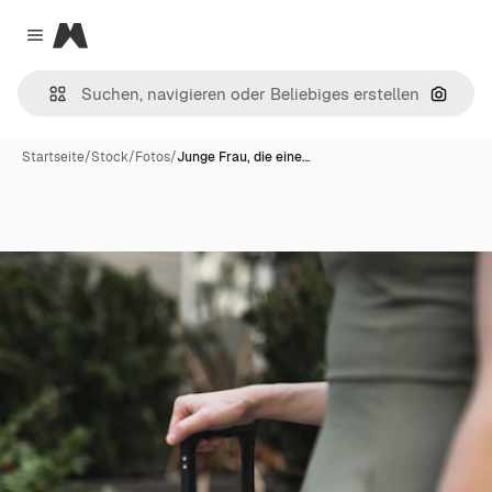
Magnific
Close menu
Nach B
Startseite
/
Stock
/
Fotos
/
Junge Frau, die eine…