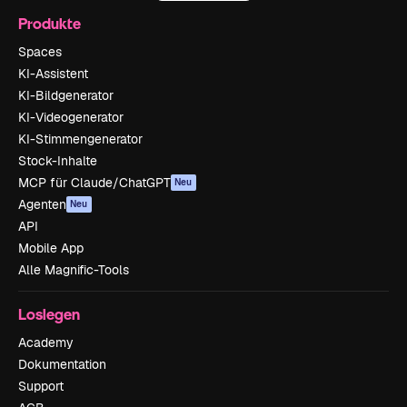
Produkte
Spaces
KI-Assistent
KI-Bildgenerator
KI-Videogenerator
KI-Stimmengenerator
Stock-Inhalte
MCP für Claude/ChatGPT
Neu
Agenten
Neu
API
Mobile App
Alle Magnific-Tools
Loslegen
Academy
Dokumentation
Support