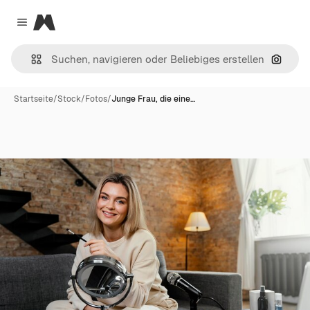
Magnific
Close menu
Nach B
Startseite
/
Stock
/
Fotos
/
Junge Frau, die eine…