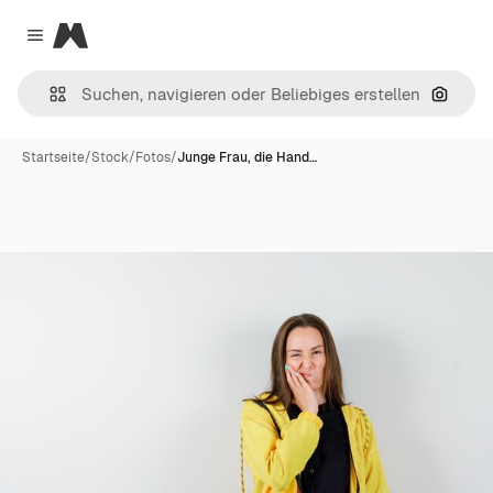
Magnific
Close menu
Nach B
Startseite
/
Stock
/
Fotos
/
Junge Frau, die Hand…