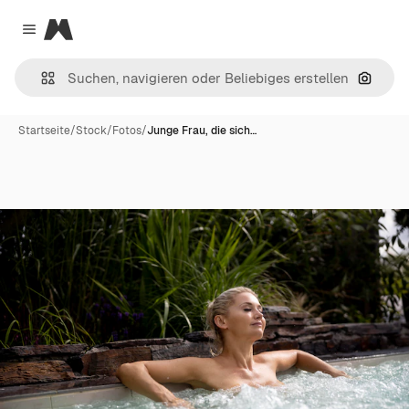
Magnific
Close menu
Nach B
Startseite
/
Stock
/
Fotos
/
Junge Frau, die sich…