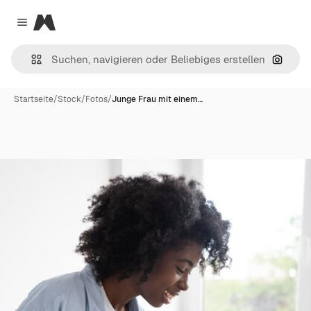
Magnific
Close menu
Nach B
Startseite
/
Stock
/
Fotos
/
Junge Frau mit einem…