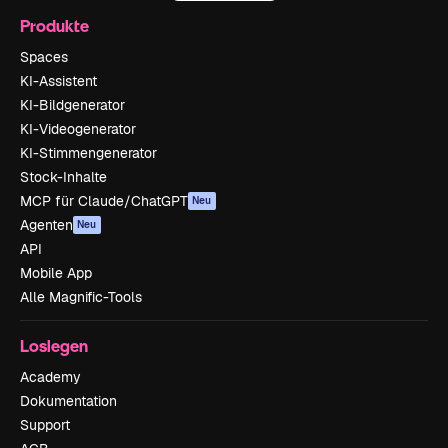
Produkte
Spaces
KI-Assistent
KI-Bildgenerator
KI-Videogenerator
KI-Stimmengenerator
Stock-Inhalte
MCP für Claude/ChatGPT
Neu
Agenten
Neu
API
Mobile App
Alle Magnific-Tools
Loslegen
Academy
Dokumentation
Support