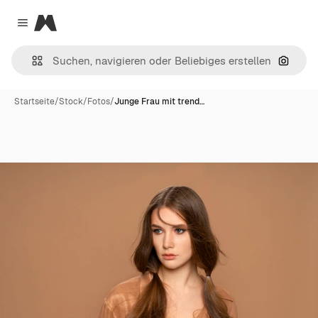
Magnific
Close menu
Nach B
Startseite
/
Stock
/
Fotos
/
Junge Frau mit trend…