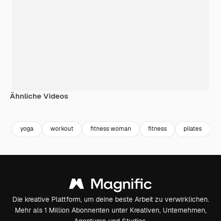
Ähnliche Videos
Premium
Premium
Premium
Premium
yoga
workout
fitness woman
fitness
pilates
Die kreative Plattform, um deine beste Arbeit zu verwirklichen.
Mehr als 1 Million Abonnenten unter Kreativen, Unternehmen,
Agenturen und Studios.