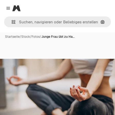
Magnific
Close menu
Nach B
Startseite
/
Stock
/
Fotos
/
Junge Frau übt zu Ha…