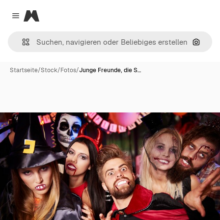
Magnific
Close menu
Nach B
Startseite
/
Stock
/
Fotos
/
Junge Freunde, die S…