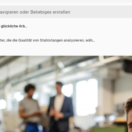
 glückliche Arb…
Junge glückliche Arbeiter, die die Qualität von Stahlstangen analysieren, während sie in Industriegebäuden arbeiten und in die Kamera schauen