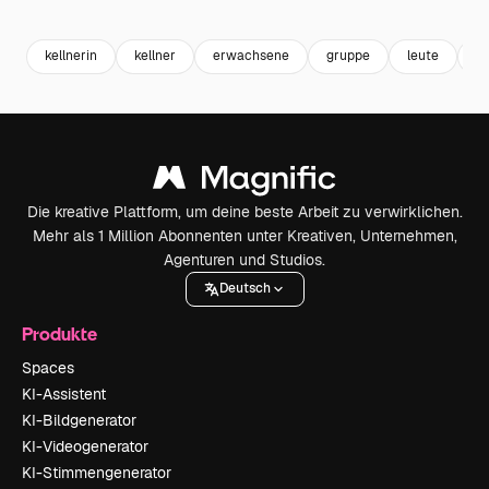
Premium
Premium
Generiert von KI
Premium
Premium
Generiert v
kellnerin
kellner
erwachsene
gruppe
leute
c
Die kreative Plattform, um deine beste Arbeit zu verwirklichen.
Mehr als 1 Million Abonnenten unter Kreativen, Unternehmen,
Agenturen und Studios.
Deutsch
Produkte
Spaces
KI-Assistent
KI-Bildgenerator
KI-Videogenerator
KI-Stimmengenerator