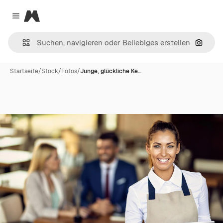
Magnific
Close menu
Nach B
Startseite
/
Stock
/
Fotos
/
Junge, glückliche Ke…