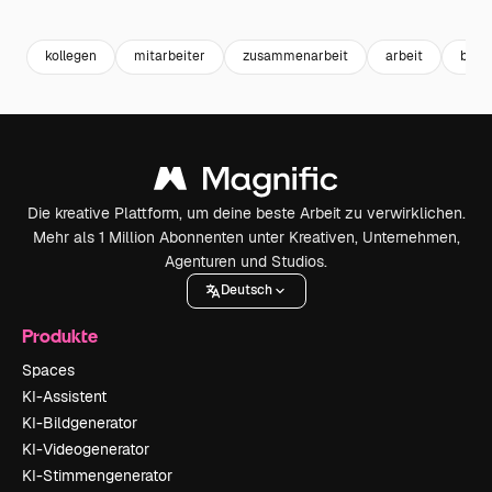
Premium
Premium
Premium
Premium
kollegen
mitarbeiter
zusammenarbeit
arbeit
busi
Die kreative Plattform, um deine beste Arbeit zu verwirklichen.
Mehr als 1 Million Abonnenten unter Kreativen, Unternehmen,
Agenturen und Studios.
Deutsch
Produkte
Spaces
KI-Assistent
KI-Bildgenerator
KI-Videogenerator
KI-Stimmengenerator