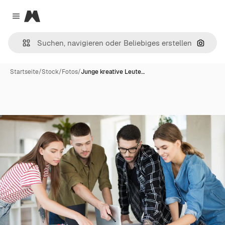
Magnific
Close menu
Nach B
Startseite
/
Stock
/
Fotos
/
Junge kreative Leute…