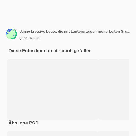
Junge kreative Leute, die mit Laptops zusammenarbeiten Gruppe cooler Jungs, die an neuen Projekten arbeiten, während sie Zeit im modernen Büro verbringen
garetsvisual
Diese Fotos könnten dir auch gefallen
Ähnliche PSD