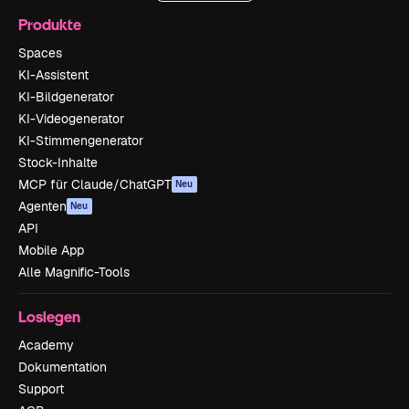
Produkte
Spaces
KI-Assistent
KI-Bildgenerator
KI-Videogenerator
KI-Stimmengenerator
Stock-Inhalte
MCP für Claude/ChatGPT
Neu
Agenten
Neu
API
Mobile App
Alle Magnific-Tools
Loslegen
Academy
Dokumentation
Support