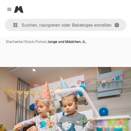
Magnific
Close menu
Nach B
Startseite
/
Stock
/
Fotos
/
Junge und Mädchen, d…