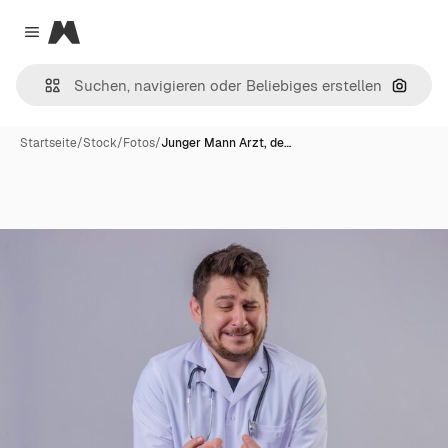
Magnific
Close menu
Nach B
Startseite
/
Stock
/
Fotos
/
Junger Mann Arzt, de…